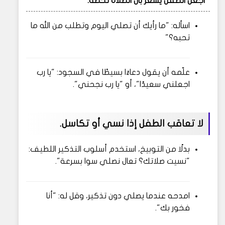
اجعل الطفل يشعر بأن الصلاة تخصه.
اسأله: "ما رأيك أن تصلي اليوم وتطلب من الله ما
تحبه؟"
علّمه أن يقول دعاءًا بسيطًا في السجود: "يا رب
اجعلني سعيدًا"، أو "يا رب نجحني".
لا تعاقب الطفل إذا نسي أو تكاسل.
بدلًا من التوبيخ، استخدم أسلوب التذكير اللطيف:
"نسيت صلاتك؟ تعال نصلي سوا بسرعة".
امدحه عندما يصلي دون تذكير، وقل له: "أنا
فخور بك".