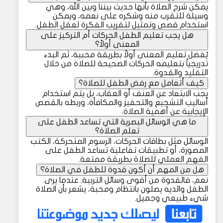
يمكن شرح الصلاة بأنها حديث بيننا وبين الله، وهي
وسيلة للتقرب منه وشكره على نعمه، ويمكن
استخدام قصص وتمثيل لتقريب الفكرة لعقل الطفل.
هل يجب تعليم الطفل الحركات أم التركيز على
المعنى أولاً؟
يُفضل تعليم المعنى أولاً بطريقة محببة، ثم البدء
تدريجياً بتعليمه الحركات الصحيحة للصلاة من خلال
التقليد والقدوة.
كيف أتعامل مع رفض الطفل للصلاة؟
يجب الابتعاد عن العنف أو العقاب، بل يتم استخدام
أساليب التشجيع والتحفيز والمكافأة، وربطه بالقصص
الإيجابية عن أهمية الصلاة.
ما هي الوسائل البصرية التي تساعد الطفل على
تعلم الصلاة؟
الوسائل مثل بطاقات الحركات، الرسوم المتحركة، الكتب
المصورة، أو تطبيقات تفاعلية تساعد الطفل على
الفهم العملي للصلاة بطريقة ممتعة.
هل من المهم أن أكون قدوة للطفل في الصلاة؟
نعم، فالقدوة من أقوى وسائل التربية. عندما يرى
الطفل والديه يصلون بانتظام ومحبة، يشعر بأن الصلاة
شيء طبيعي وجميل.