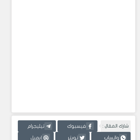
شارك المقال :
فيسبوك
تيليجرام
واتساب
تويتر
إيميل