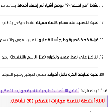
نشاط "من اختفى؟" بوضع أشياء ثم إخفاء أحدها
: يساعد في ا
لعبة التجميد عند سماع كلمة معينة
: نشاط حركي يتطلب الا
قراءة قصة قصيرة وطرح أسئلة عليها
: تمرين لغوي وانتباهي
التركيز على نمط معين وتكراره (مثل الرسم بالتنقيط)
: يطور 
لعبة متابعة الكرة داخل أكواب
: تنمي التركيز وتتبع الحركة.
قد تُفيدك قراءة:
أفضل 10 ألعاب تعليمية لتنمية مهارات التفكير عند الأطفال وزيادة ذكائهم
ثانيًا: أنشطة لتنمية مهارات التفكير (20 نشاطًا).