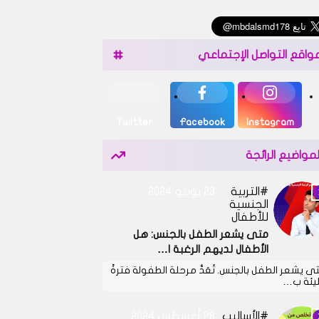
واقع التواصل الإجتماعي
Twitter
Facebook
Instagram
لمواضيع الرائجة
التربية
23 يونيو 2024
الجنسية
للأطفال
متى يشعر الطفل بالجنس: هل
الأطفال لديهم الرغبة ا…
ى يشعر الطفل بالجنس. تُعَدُّ مرحلة الطفولة فترةً
يئة ب…
الأساليب
28 أغسطس 2024