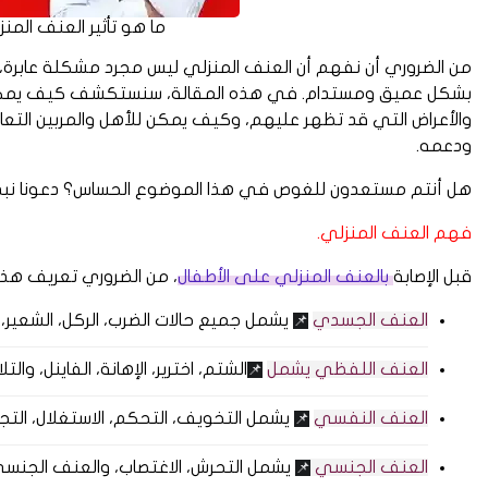
ما هو تأثير العنف المن
من الضروري أن نفهم أن العنف المنزلي ليس مجرد مشكلة عابرة،
بشكل عميق ومستدام. في هذه المقالة، سنستكشف كيف يمكن لل
والأعراض التي قد تظهر عليهم، وكيف يمكن للأهل والمربين التع
ودعمه.
هل أنتم مستعدون للغوص في هذا الموضوع الحساس؟ دعونا نبدأ
فهم العنف المنزلي.
قبل الإصابة
بالعنف المنزلي على الأطفال
، من الضروري تعريف هذه
العنف الجسدي
يشمل جميع حالات الضرب، الركل، الشعير، 
📌
العنف اللفظي يشمل
الشتم، اخترير، الإهانة، الفاينل، وال
📌
العنف النفسي
يشمل التخويف، التحكم، الاستغلال، التجا
📌
العنف الجنسي
يشمل التحرش، الاغتصاب، والعنف الجنس
📌