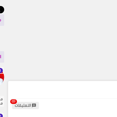
م
ا
مت
مل
التعليقات