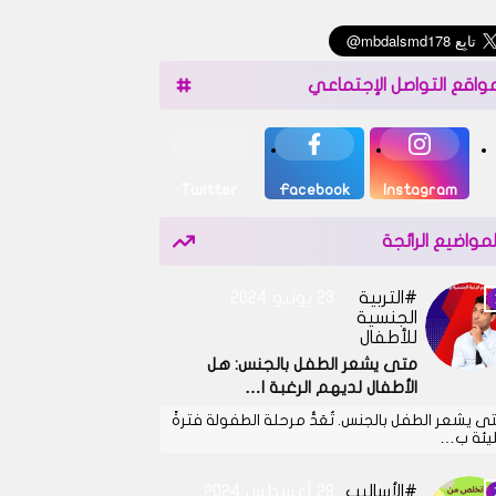
واقع التواصل الإجتماعي
Twitter
Facebook
Instagram
لمواضيع الرائجة
التربية
23 يونيو 2024
الجنسية
للأطفال
متى يشعر الطفل بالجنس: هل
الأطفال لديهم الرغبة ا…
ى يشعر الطفل بالجنس. تُعَدُّ مرحلة الطفولة فترةً
يئة ب…
الأساليب
28 أغسطس 2024