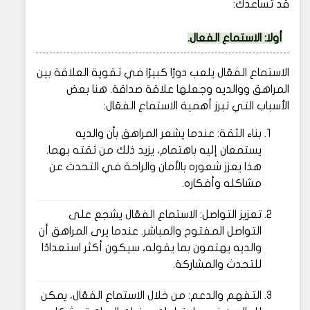
قد تساعدك:
أولا: الاستماع الفعال.
الاستماع الفعّال يلعب دورًا كبيرًا في تقوية العلاقة بين
المراهق ووالديه وجعلها علاقة صداقة. هنا بعض
الأسباب التي تبرز أهمية الاستماع الفعّال:
بناء الثقة: عندما يشعر المراهق بأن والديه
يستمعان إليه باهتمام، يزيد ذلك من ثقته بهما.
هذا يعزز شعوره بالأمان والراحة في التحدث عن
مشاكله وأفكاره.
تعزيز التواصل: الاستماع الفعّال يشجع على
التواصل المفتوح والمباشر. عندما يرى المراهق أن
والديه يهتمون بما يقوله، سيكون أكثر استعدادًا
للتحدث والمشاركة.
التفهم والدعم: من خلال الاستماع الفعّال، يمكن