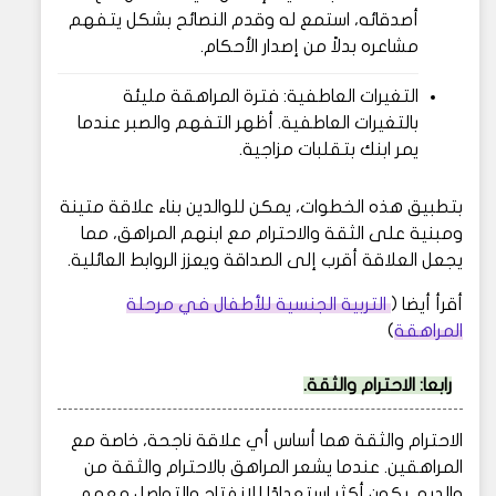
أصدقائه، استمع له وقدم النصائح بشكل يتفهم
مشاعره بدلاً من إصدار الأحكام.
التغيرات العاطفية: فترة المراهقة مليئة
بالتغيرات العاطفية. أظهر التفهم والصبر عندما
يمر ابنك بتقلبات مزاجية.
بتطبيق هذه الخطوات، يمكن للوالدين بناء علاقة متينة
ومبنية على الثقة والاحترام مع ابنهم المراهق، مما
يجعل العلاقة أقرب إلى الصداقة ويعزز الروابط العائلية.
أقرأ أيضا (
التربية الجنسية للأطفال في مرحلة
المراهقة
)
رابعا
:
الاحترام والثقة.
الاحترام والثقة هما أساس أي علاقة ناجحة، خاصة مع
المراهقين. عندما يشعر المراهق بالاحترام والثقة من
والديه، يكون أكثر استعدادًا للانفتاح والتواصل معهم