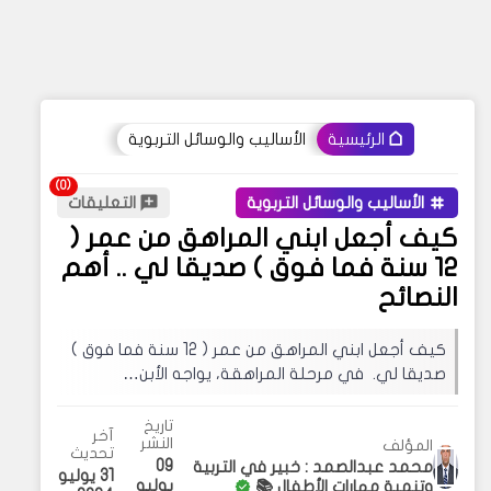
الأساليب والوسائل التربوية
الرئيسية
الأساليب والوسائل التربوية
التعليقات
كيف أجعل ابني المراهق من عمر (
12 سنة فما فوق ) صديقا لي .. أهم
النصائح
كيف أجعل ابني المراهق من عمر ( 12 سنة فما فوق )
صديقا لي. في مرحلة المراهقة، يواجه الأبن…
تاريخ
آخر
النشر
المؤلف
تحديث
09
محمد عبدالصمد : خبير في التربية
31 يوليو
يوليو
وتنمية مهارات الأطفال 📚