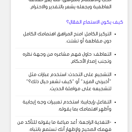
العاطفية ويجعله يشعر بالتقدير والاحترام.
كيف يكون الاستماع الفعّال؟
التركيز الكامل: امنح المراهق اهتمامك الكامل
دون مقاطعة أو تشتت.
التعاطف: حاول فهم مشاعره من وجهة نظره
وتجنب إصدار الأحكام.
التشجيع على التحدث: استخدم عبارات مثل
"أخبرني المزيد" أو "كيف تشعر حيال ذلك؟"
لتشجيعه على مواصلة الحديث.
التفاعل بإيجابية: استخدم تعبيرات وجه إيجابية
وأظهِر اهتمامك بما يقوله.
-التغذية الراجعة: أعد صياغة ما يقوله للتأكد من
فهمك الصحيح ولإظهار أنك تستمع بانتباه.