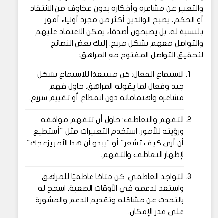
والتعبير عن مشاعره وأفكاره بدون مخاوف من الانتقاد
أو الحكم، يصبح الوالدين أكثر من مجرد أولياء أمور
بالنسبة له، بل يصبحون أصدقاء يمكن الاعتماد عليهم
والتواصل معهم بشكل مريح. إليك بعض النصائح
لتحقيق التواصل المفتوح مع المراهق:
الاستماع الفعال: كن مستعدًا للاستماع بشكل
جيد وفعال لما يقوله المراهق. حاول فهم
مشاعره واهتماماته دون انقطاع أو تقييم سريع.
التفهم والتعاطف: حاول أن تتفهم مواقفه
ورؤيته للأمور. استخدم التعبيرات مثل "أستطيع
أن أرى كيف تشعر" أو "يبدو أن هذا الأمر يزعجك"
لإظهار التعاطف والتفهم.
التواجد العاطفي: كن متاحًا عاطفيًا للمراهق
واستعد لدعمه في الأوقات الصعبة. اسمح له
بالتحدث عن مشاكله وتقديم الدعم والمشورة
على قدر الإمكان.