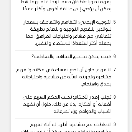
يفهمانه ويتعاطفان معه، تزيد ثقته بهما. هذا
يمكن أن يؤدي إلى علاقة أقوى وأكثر عمقًا.
التوجيه الإيجابي: التفاهم والتعاطف يسمحان
للوالدين بتقديم التوجيه والنصائح بطريقة
تتماشى مع مشاعر واحتياجات المراهق، مما
يجعله أكثر استعدادًا للاستماع والتقبل.
كيف يمكن تحقيق التفاهم والتعاطف؟
التفهم: حاول أن تضع نفسك في مكانه وتفهم
مشاعره وتجربته. اسأله عن مشاعره واحتياجاته
بصدق واهتمام.
تجنب إصدار الأحكام: تجنب الحكم السريع على
أفعاله أو أفكاره. بدلاً من ذلك، حاول أن تفهم
الأسباب والدوافع وراء تصرفاته.
التعاطف مع مشاعره: أظهر له أنك تفهم
مشاعره وتتعاطف معه. يمكن أن تقول عبارات