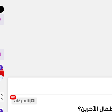
م
ا
مت
مل
التعليقات
فال الآخرين؟