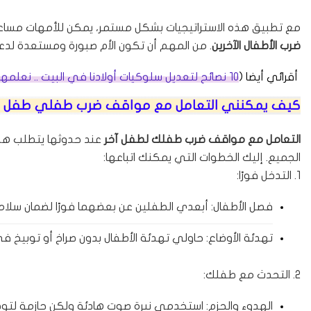
مع تطبيق هذه الاستراتيجيات بشكل مستمر، يمكن للأمهات مساع
ضرب الأطفال الآخرين
. من المهم أن تكون الأم صبورة ومستعدة ل
أقرائي أيضا (
10 نصائح لتعديل سلوكيات أولادنا في البيت .. نعلمهم مهارات وسلوكيات إيجابيه
كيف يمكنني التعامل مع مواقف ضرب طفلي طفل أخ
التعامل مع مواقف ضرب طفلك لطفل آخر
عند حدوثها يتطلب هدو
الجميع. إليك الخطوات التي يمكنك اتباعها:
1. التدخل فورًا:
فصل الأطفال: أبعدي الطفلين عن بعضهما فورًا لضمان سلام
تهدئة الأوضاع: حاولي تهدئة الأطفال بدون صراخ أو توبيخ في 
2. التحدث مع طفلك:
الهدوء والحزم: استخدمي نبرة صوت هادئة ولكن حازمة لتوض