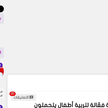
م
ا
مت
مل
التعليقات
فعّالة لتربية أطفال يتحملون