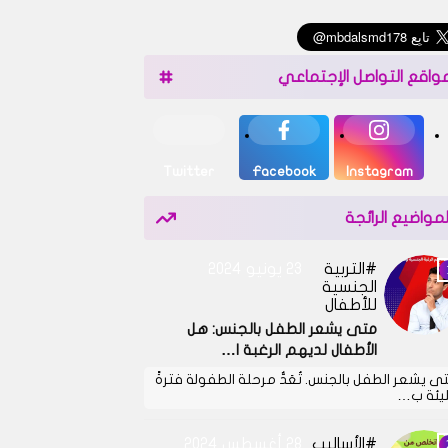
واقع التواصل الإجتماعي
Twitter
Facebook
Instagram
لمواضيع الرائجة
التربية
23 يونيو 2024
الجنسية
للأطفال
متى يشعر الطفل بالجنس: هل
الأطفال لديهم الرغبة ا…
ى يشعر الطفل بالجنس. تُعَدُّ مرحلة الطفولة فترةً
يئة ب…
الأساليب
28 أغسطس 2024