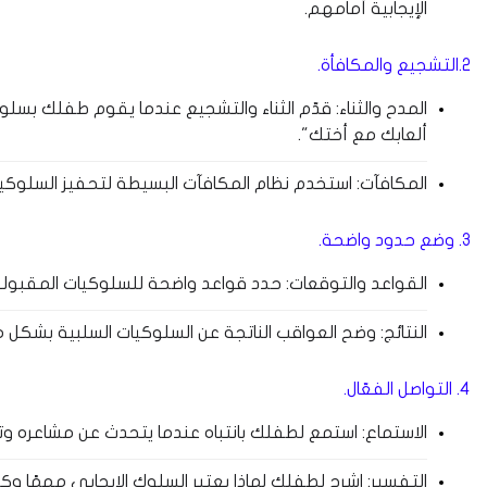
الإيجابية أمامهم.
2.التشجيع والمكافأة.
المدح والثناء: قدّم الثناء والتشجيع عندما يقوم طفلك بسلو
ألعابك مع أختك".
المكافآت: استخدم نظام المكافآت البسيطة لتحفيز السلوكيات
3. وضع حدود واضحة.
القواعد والتوقعات: حدد قواعد واضحة للسلوكيات المقبول
النتائج: وضح العواقب الناتجة عن السلوكيات السلبية بشكل
4. التواصل الفعّال.
الاستماع: استمع لطفلك بانتباه عندما يتحدث عن مشاعره وت
التفسير: اشرح لطفلك لماذا يعتبر السلوك الإيجابي مهمًا وك