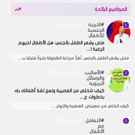
المواضيع الرائجة
التربية
23 يونيو 2024
الجنسية
للأطفال
متى يشعر الطفل بالجنس: هل الأطفال لديهم
الرغبة ا…
متى يشعر الطفل بالجنس. تُعَدُّ مرحلة الطفولة فترةً مليئة ب…
الأساليب
28 أغسطس 2024
والوسائل
التربوية
كيف تتخلص من العصبية وتعزز ثقة أطفالك بك
بخطوات ع…
كيف اتخلص من عصبيتي. العصبية والتوتر …
التعامل
03 يوليو 2024
مع
الأطفال