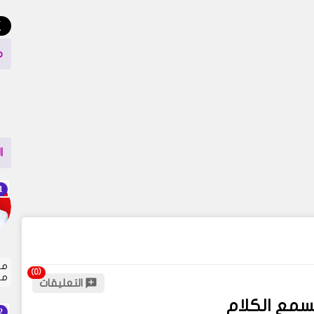
م
ا
مت
مل
التعليقات
يسمع الكلام