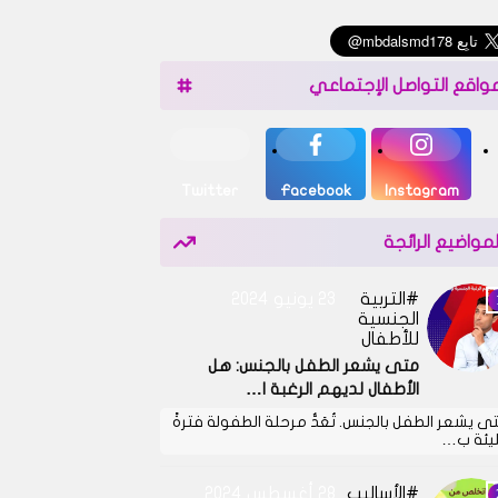
واقع التواصل الإجتماعي
Twitter
Facebook
Instagram
لمواضيع الرائجة
التربية
23 يونيو 2024
الجنسية
للأطفال
متى يشعر الطفل بالجنس: هل
الأطفال لديهم الرغبة ا…
ى يشعر الطفل بالجنس. تُعَدُّ مرحلة الطفولة فترةً
يئة ب…
الأساليب
28 أغسطس 2024