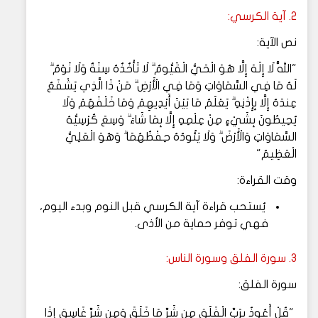
2. آية الكرسي:
نص الآية:
"اللَّهُ لَا إِلَهَ إِلَّا هُوَ الْحَيُّ الْقَيُّومُ ۗ لَا تَأْخُذُهُ سِنَةٌ وَلَا نَوْمٌ ۗ
لَهُ مَا فِي السَّمَاوَاتِ وَمَا فِي الْأَرْضِ ۗ مَنْ ذَا الَّذِي يَشْفَعُ
عِندَهُ إِلَّا بِإِذْنِهِ ۗ يَعْلَمُ مَا بَيْنَ أَيْدِيهِمْ وَمَا خَلْفَهُمْ وَلَا
يُحِيطُونَ بِشَيْءٍ مِنْ عِلْمِهِ إِلَّا بِمَا شَاءَ ۗ وَسِعَ كُرْسِيُّهُ
السَّمَاوَاتِ وَالْأَرْضَ ۗ وَلَا يَئُودُهُ حِفْظُهُمَا ۗ وَهُوَ الْعَلِيُّ
الْعَظِيمُ"
وقت القراءة:
يُستحب قراءة آية الكرسي قبل النوم وبدء اليوم،
فهي توفر حماية من الأذى.
3. سورة الفلق وسورة الناس:
سورة الفلق:
"قُلْ أَعُوذُ بِرَبِّ الْفَلَقِ مِن شَرِّ مَا خَلَقَ وَمِن شَرِّ غَاسِقٍ إِذَا