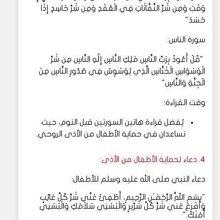
وَقَبَ وَمِن شَرِّ النَّفَّاثَاتِ فِي الْعُقَدِ وَمِن شَرِّ حَاسِدٍ إِذَا
حَسَدَ"
سورة الناس:
"قُلْ أَعُوذُ بِرَبِّ النَّاسِ مَلِكِ النَّاسِ إِلَٰهِ النَّاسِ مِن شَرِّ
الْوَسْوَاسِ الْخَنَّاسِ الَّذِي يُوَسْوِسُ فِي صُدُورِ النَّاسِ مِنَ
الْجِنَّةِ وَالنَّاسِ"
وقت القراءة:
يُفضل قراءة هاتين السورتين قبل النوم، حيث
تساعدان في حماية الأطفال من الأذى الروحي.
4. دعاء لحماية الأطفال من الأذى:
دعاء النبي صلى الله عليه وسلم للأطفال:
"بِسْمِ اللَّهِ الرَّحْمَـٰنِ الرَّحِيمِ، أَطْفِئْ عَنِّي شَرَّ كُلِّ عَائِبٍ
وَأَفْزِعْ عَني شَرَّ كُلِّ شَرِّيرٍ وَالْبَسْنِي سَلاَمَكِ وَالْبَسْنِي
أَمْنَكَ."