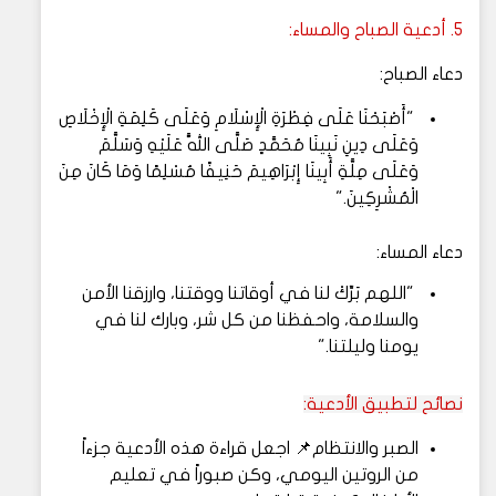
5. أدعية الصباح والمساء:
دعاء الصباح:
"أَصْبَحْنَا عَلَى فِطْرَةِ الْإِسْلَامِ وَعَلَى كَلِمَةِ الْإِخْلَاصِ
وَعَلَى دِينِ نَبِينَا مُحَمَّدٍ صَلَّى اللَّهُ عَلَيْهِ وَسَلَّمَ
وَعَلَى مِلَّةِ أَبِينَا إِبْرَاهِيمَ حَنِيفًا مُسْلِمًا وَمَا كَانَ مِنَ
الْمُشْرِكِينَ."
دعاء المساء:
"اللهم بَرِّكْ لنا في أوقاتنا ووقتنا، وارزقنا الأمن
والسلامة، واحفظنا من كل شر، وبارك لنا في
يومنا وليلتنا."
نصائح لتطبيق الأدعية:
الصبر والانتظام
📌
اجعل قراءة هذه الأدعية جزءاً
من الروتين اليومي، وكن صبوراً في تعليم