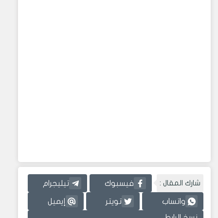
شارك المقال :
فيسبوك
تيليجرام
واتساب
تويتر
إيميل
نسخ الرابط