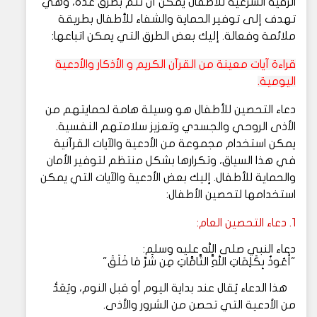
الرقية الشرعية للأطفال يمكن أن تتم بطرق عدة، وهي
تهدف إلى توفير الحماية والشفاء للأطفال بطريقة
ملائمة وفعالة. إليك بعض الطرق التي يمكن اتباعها:
قراءة آيات معينة من القرآن الكريم و
الأذكار والأدعية
اليومية.
دعاء التحصين للأطفال هو وسيلة هامة لحمايتهم من
الأذى الروحي والجسدي وتعزيز سلامتهم النفسية.
يمكن استخدام مجموعة من الأدعية والآيات القرآنية
في هذا السياق، وتكرارها بشكل منتظم لتوفير الأمان
والحماية للأطفال. إليك بعض الأدعية والآيات التي يمكن
استخدامها لتحصين الأطفال:
1. دعاء التحصين العام:
دعاء النبي صلى الله عليه وسلم:
"أَعُوذُ بِكَلِمَاتِ اللَّهِ التَّامَّاتِ مِن شَرِّ مَا خَلَقَ"
هذا الدعاء يُقال عند بداية اليوم أو قبل النوم، ويُعَدُّ
من الأدعية التي تحصن من الشرور والأذى.