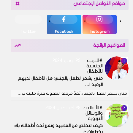
مواقع التواصل الإجتماعي
Twitter
Facebook
Instagram
المواضيع الرائجة
التربية
23 يونيو 2024
الجنسية
للأطفال
متى يشعر الطفل بالجنس: هل الأطفال لديهم
الرغبة ا…
متى يشعر الطفل بالجنس. تُعَدُّ مرحلة الطفولة فترةً مليئة ب…
الأساليب
28 أغسطس 2024
والوسائل
التربوية
كيف تتخلص من العصبية وتعزز ثقة أطفالك بك
بخطوات ع…