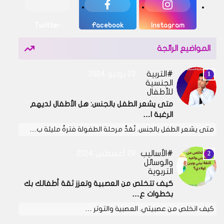
Twitter
Facebook
Instagram
المواضيع الرائجة
التربية
23 يونيو 2024
الجنسية
للأطفال
متى يشعر الطفل بالجنس: هل الأطفال لديهم
الرغبة ا…
متى يشعر الطفل بالجنس. تُعَدُّ مرحلة الطفولة فترةً مليئة ب…
الأساليب
28 أغسطس 2024
والوسائل
التربوية
كيف تتخلص من العصبية وتعزز ثقة أطفالك بك
بخطوات ع…
كيف اتخلص من عصبيتي. العصبية والتوتر …