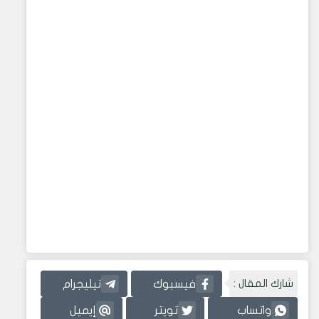
شارك المقال :
فيسبوك
تيليجرام
واتساب
تويتر
إيميل