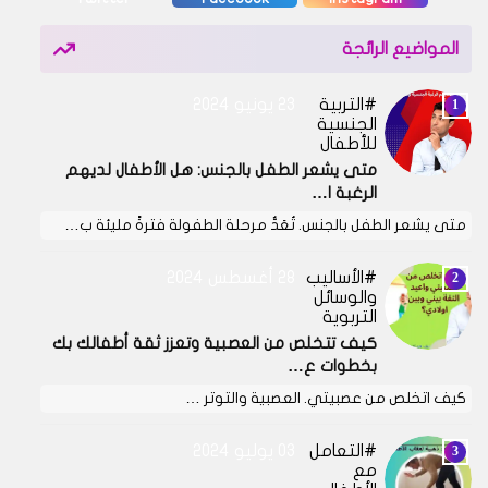
المواضيع الرائجة
التربية
23 يونيو 2024
الجنسية
للأطفال
متى يشعر الطفل بالجنس: هل الأطفال لديهم
الرغبة ا…
متى يشعر الطفل بالجنس. تُعَدُّ مرحلة الطفولة فترةً مليئة ب…
الأساليب
28 أغسطس 2024
والوسائل
التربوية
كيف تتخلص من العصبية وتعزز ثقة أطفالك بك
بخطوات ع…
كيف اتخلص من عصبيتي. العصبية والتوتر …
التعامل
03 يوليو 2024
مع