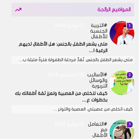
المواضيع الرائجة
التربية
23 يونيو 2024
الجنسية
للأطفال
متى يشعر الطفل بالجنس: هل الأطفال لديهم
الرغبة ا…
متى يشعر الطفل بالجنس. تُعَدُّ مرحلة الطفولة فترةً مليئة ب…
الأساليب
28 أغسطس 2024
والوسائل
التربوية
كيف تتخلص من العصبية وتعزز ثقة أطفالك بك
بخطوات ع…
كيف اتخلص من عصبيتي. العصبية والتوتر …
التعامل
03 يوليو 2024
مع
الأطفال