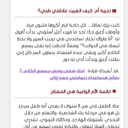
📖
تجربة أم: كيف اتغيرت علاقتي بابني؟
كنت زيكِ تمامًا… كل حاجة لازم أكررها مليون مرة،
وأوقات أزعق جدًا. لحد ما قررت أغيّر أسلوبي. بدأت أقول
له "أنا عايزاك تختار، تساعدني في ترتيب السرير ولا تحط
لبسك في الدولاب؟" وفعلاً لاحظت إنه بقى يسمع
الكلام أكتر، وبقى عنده استعداد يتعاون. السر كان إني
بطلت أزعق وبدأت أدي له دور.
قد تُفيدك قراءة:
ابنك شقى ومش بيسمع الكلام..7
نصائح هتساعدك تتعاملي معه إزاي
.
🌟
خاتمة: الأم الواعية هي المفتاح.
عناد الطفل في سن 6 سنوات لا يعني أنه طفل سيئ،
بل هو في مرحلة بناء الشخصية، والتعلم من خلال
التحدي. بأسلوبك الهادئ، وذكائك التربوي، تقدرِي
تحولي العناد لتعاون، والتكرار لصوت يُسمع من أول