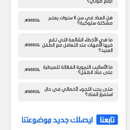
أرفع صوتي؟
استخدمي أسلوب التفاوض والخيارات المحدودة،
هل العناد في سن 6 سنوات يعتبر
وتحدثي بنبرة هادئة مع تعبير وجهي ثابت.
مشكلة سلوكية؟
تجاهلي السلوك العنيف إن لم يكن خطرًا،
وأكثري من التعزيز الإيجابي عند الاستجابة
ليس بالضرورة، إذ يعتبر جزءًا من النمو النفسي
الجيدة.
ما هي الأخطاء الشائعة التي تقع
الطبيعي للطفل. المشكلة تكون فقط إذا استمر
فيها الأمهات عند التعامل مع الطفل
العناد بشكل مزمن وأدى إلى تعطيل الحياة
العنيد؟
اليومية للأسرة أو المدرسة.
أهمها: الصراخ، التهديد الدائم، المقارنة مع
ما الأساليب التربوية الفعّالة للسيطرة
الآخرين، أو الاستسلام لمطالبه تحت الضغط. هذه
على عناد الطفل؟
الأساليب ترسّخ العناد بدلًا من تقليله.
أساليب مثل التوجيه بالقصص، التعزيز الإيجابي،
متى يجب اللجوء لأخصائي في حال
القدوة الحسنة، وتقديم الخيارات بدلًا من الأوامر
استمرار العناد؟
المباشرة تساعد الطفل على التعلم بدون عناد.
إذا لاحظتِ أن العناد يؤثر على علاقاته أو دراسته
أو يرافقه سلوك عدواني دائم، فمن الأفضل
استشارة أخصائي نفسي للأطفال لتقييم الحالة
ووضع خطة علاجية.