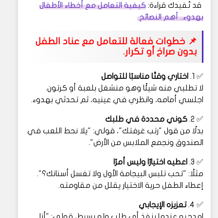
قد تُفيدك قراءة:
كيفية التعامل مع أخطاء الأطفال
بهدوء.. أهم النصائح
📌
خطوات فعالة للتعامل مع عناد الطفل
بدون صراخ أو تكرار.
✅ 1.
اختاري وقتًا مناسبًا للتواصل
لا تطلبي منه شيئًا وهو منشغل بلعبة أو كرتون.
اجلسي أمامه، وانظري في عينيه، ثم تحدثي بهدوء.
✅ 2.
كوني محددة في طلبك
بدلًا من قول "رتب غرفتك"، قولي: "يلا نحط اللعب في
الصندوق ونجمع الملابس من الأرض".
✅ 3.
اعطيه اختيارًا وليس أمرًا
مثلًا: "تحب تلبس البيجامة الأول ولا تغسل أسنانك؟".
إعطاء الطفل حرية الاختيار يقلل من مقاومته.
✅ 4.
تعزيزه الإيجابي
امدحيه عندما ينفذ أي طلب ولو بسيط، قولي: "أنا