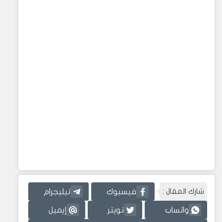
شارك المقال :
فيسبوك
تيليجرام
واتساب
تويتر
إيميل