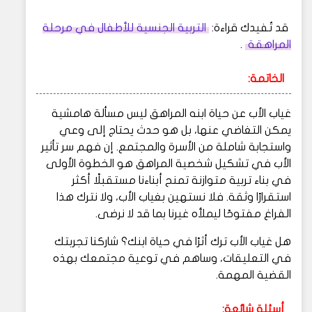
قد تُفيدك قراءة:
التربية الجنسية للأطفال في مرحلة
المراهقة
.
الخاتمة:
غياب الأب عن حياة ابنه المراهق ليس مسألة هامشية
يمكن التغاضي عنها، بل هو حدث يحتاج إلى وعي
واستجابة شاملة من الأسرة والمجتمع. إن فهم سر تأثير
الأب في تشكيل شخصية المراهق هو الخطوة الأولى
في بناء تربية متوازنة تمنح أبناءنا مستقبلًا أكثر
استقرارًا وثقة. فلا نستهين بغياب الأب، ولا نترك هذا
الفراغ مفتوحًا ليملأه غيرنا بما قد لا نرضى.
هل غياب الأب ترك أثرًا في حياة ابنك؟ شاركنا تجربتك
في التعليقات، وساهم في توعية مجتمعك بهذه
القضية المهمة.
أسئلة شائعة: