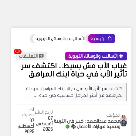
الأساليب والوسائل التربوية
الرئيسية
الأساليب والوسائل التربوية
التعليقات
غياب الأب مش بسيط... اكتشف سر
تأثير الأب في حياة ابنك المراهق
اكتشف سر تأثير الأب في حياة ابنك المراهق. مرحلة
المراهقة من أكثر المراحل حساسية في حياة …
آخر
تاريخ النشر
تحديث
المؤلف
07
07
محمد عبدالصمد : خبير في التربية
أغسطس
أغسطس
وتنمية مهارات الأطفال 📚
2025
2025