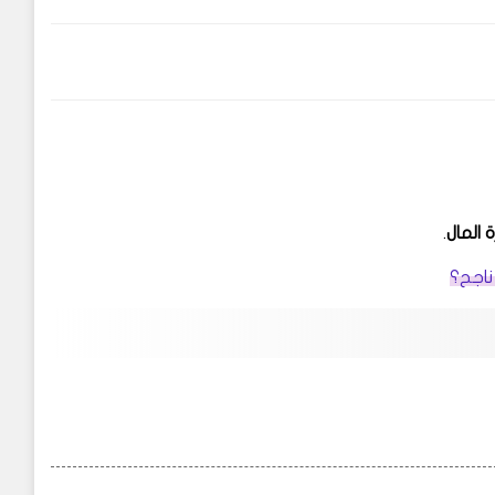
 المال
.
ناجح؟