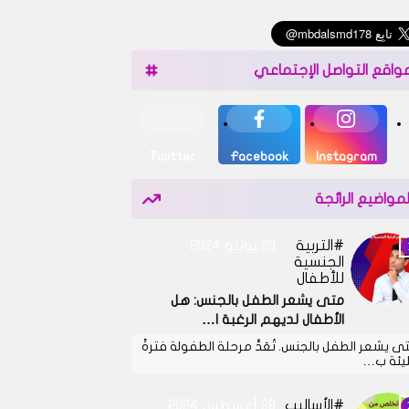
واقع التواصل الإجتماعي
Twitter
Facebook
Instagram
لمواضيع الرائجة
التربية
23 يونيو 2024
الجنسية
للأطفال
متى يشعر الطفل بالجنس: هل
الأطفال لديهم الرغبة ا…
ى يشعر الطفل بالجنس. تُعَدُّ مرحلة الطفولة فترةً
يئة ب…
الأساليب
28 أغسطس 2024