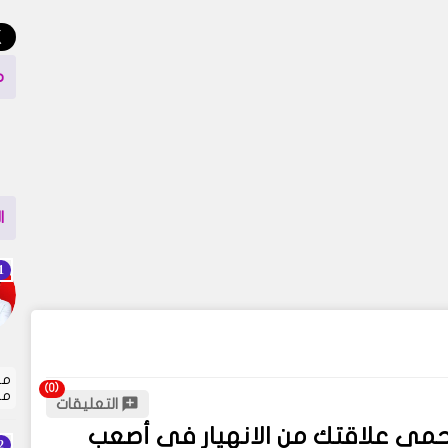
م
ا
مت
مل
التعليقات
حمي علاقتك من الانهيار في أصعب