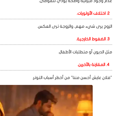
عدم وجود ميزانية واضحة يؤدي للفوضى.
2. اختلاف الأولويات.
الزوج يرى شيء مهم، والزوجة ترى العكس.
3. الضغوط الخارجية.
مثل الديون أو متطلبات الأطفال.
4. المقارنة بالآخرين.
"فلان عايش أحسن مننا" من أخطر أسباب التوتر.