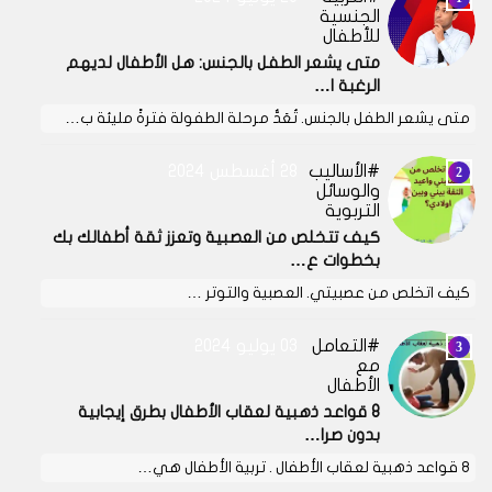
الجنسية
للأطفال
متى يشعر الطفل بالجنس: هل الأطفال لديهم
الرغبة ا…
متى يشعر الطفل بالجنس. تُعَدُّ مرحلة الطفولة فترةً مليئة ب…
الأساليب
28 أغسطس 2024
والوسائل
التربوية
كيف تتخلص من العصبية وتعزز ثقة أطفالك بك
بخطوات ع…
كيف اتخلص من عصبيتي. العصبية والتوتر …
التعامل
03 يوليو 2024
مع
الأطفال
8 قواعد ذهبية لعقاب الأطفال بطرق إيجابية
بدون صرا…
8 قواعد ذهبية لعقاب الأطفال . تربية الأطفال هي…