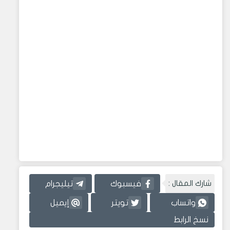
شارك المقال :
فيسبوك
تيليجرام
واتساب
تويتر
إيميل
نسخ الرابط