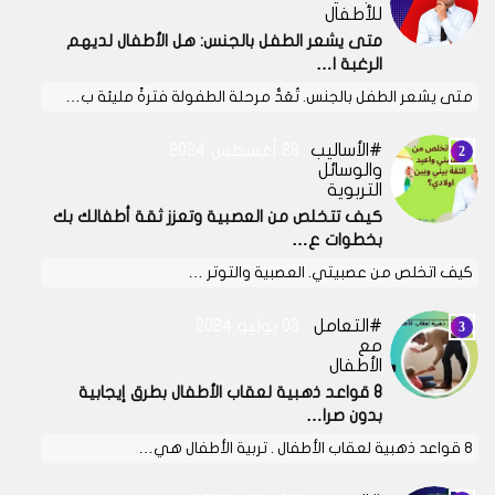
للأطفال
متى يشعر الطفل بالجنس: هل الأطفال لديهم
الرغبة ا…
متى يشعر الطفل بالجنس. تُعَدُّ مرحلة الطفولة فترةً مليئة ب…
الأساليب
28 أغسطس 2024
والوسائل
التربوية
كيف تتخلص من العصبية وتعزز ثقة أطفالك بك
بخطوات ع…
كيف اتخلص من عصبيتي. العصبية والتوتر …
التعامل
03 يوليو 2024
مع
الأطفال
8 قواعد ذهبية لعقاب الأطفال بطرق إيجابية
بدون صرا…
8 قواعد ذهبية لعقاب الأطفال . تربية الأطفال هي…