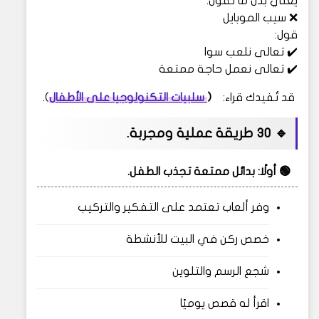
يعني بدل ما تقول:
❌ سيب الموبايل
قول:
✔️ تعالى نلعب سوا
✔️ تعالى نعمل حاجة ممتعة
قد تُفيدك قراء:
(
سلبيات التكنولوجيا على الأطفال
).
🔹 30 طريقة عملية ومجربة.
🟢 أولًا: بدائل ممتعة تجذب الطفل.
وفر ألعاب تعتمد على التفكير والتركيب
خصص ركن في البيت للأنشطة
شجع الرسم والتلوين
اقرأ له قصص يوميًا