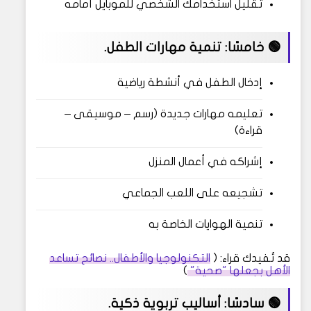
تقليل استخدامك الشخصي للموبايل أمامه
🟢 خامسًا: تنمية مهارات الطفل.
إدخال الطفل في أنشطة رياضية
تعليمه مهارات جديدة (رسم – موسيقى –
قراءة)
إشراكه في أعمال المنزل
تشجيعه على اللعب الجماعي
تنمية الهوايات الخاصة به
قد تُفيدك قراء: (
التكنولوجيا والأطفال.. نصائح تساعد
الأهل بجعلها "صحية"
)
🟢 سادسًا: أساليب تربوية ذكية.