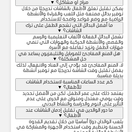
صراخ أو مشاكل؟
▼
يمكن تقليل تعلق الأطفال بالشاشات تدريجيًا من خلال
توفير بدائل ممتعة مثل اللعب والقراءة والأنشطة
الرياضية مع وضع قواعد واضحة للاستخدام.
ما أفضل البدائل التي تشجع الطفل على ترك
الشاشات؟
▼
تشمل البدائل الفعالة الألعاب التعليمية والرسم
والقصص والأنشطة الحركية والهوايات التي تنمي
مهارات الطفل وتزيد تفاعله مع الأسرة.
هل المنع المفاجئ للموبايل والتليفزيون يساعد في
حل المشكلة؟
▼
لا، المنع المفاجئ قد يؤدي إلى العناد والانفعال، لذلك
يفضل تقليل وقت الشاشة تدريجيًا مع توفير أنشطة
بديلة مناسبة.
كم عدد الساعات المناسبة لاستخدام الشاشات
للأطفال؟
▼
يعتمد ذلك على عمر الطفل، لكن من الأفضل تحديد
وقت يومي معتدل ومتوازن مع الحرص على عدم
التأثير على النوم والدراسة والنشاط البدني.
ما دور الوالدين في تقليل إدمان الشاشات عند
الأطفال؟
▼
يلعب الوالدان دورًا أساسيًا من خلال تقديم القدوة
الحسنة وتنظيم وقت استخدام الأجهزة والمشاركة في