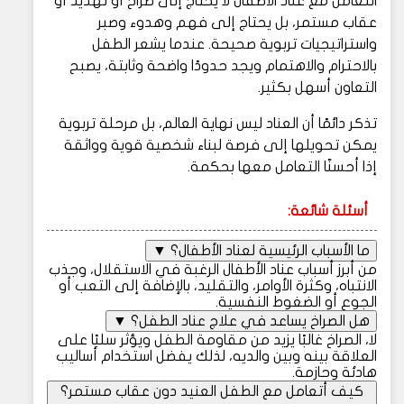
التعامل مع عناد الأطفال لا يحتاج إلى صراخ أو تهديد أو
عقاب مستمر، بل يحتاج إلى فهم وهدوء وصبر
واستراتيجيات تربوية صحيحة. عندما يشعر الطفل
بالاحترام والاهتمام ويجد حدودًا واضحة وثابتة، يصبح
التعاون أسهل بكثير.
تذكر دائمًا أن العناد ليس نهاية العالم، بل مرحلة تربوية
يمكن تحويلها إلى فرصة لبناء شخصية قوية وواثقة
إذا أحسنّا التعامل معها بحكمة.
أسئلة شائعة:
ما الأسباب الرئيسية لعناد الأطفال؟
▼
من أبرز أسباب عناد الأطفال الرغبة في الاستقلال، وجذب
الانتباه، وكثرة الأوامر، والتقليد، بالإضافة إلى التعب أو
الجوع أو الضغوط النفسية.
هل الصراخ يساعد في علاج عناد الطفل؟
▼
لا، الصراخ غالبًا يزيد من مقاومة الطفل ويؤثر سلبًا على
العلاقة بينه وبين والديه، لذلك يفضل استخدام أساليب
هادئة وحازمة.
كيف أتعامل مع الطفل العنيد دون عقاب مستمر؟