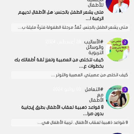
للأطفال
متى يشعر الطفل بالجنس: هل الأطفال لديهم
الرغبة ا…
متى يشعر الطفل بالجنس. تُعَدُّ مرحلة الطفولة فترةً مليئة ب…
الأساليب
28 أغسطس 2024
والوسائل
التربوية
كيف تتخلص من العصبية وتعزز ثقة أطفالك بك
بخطوات ع…
كيف اتخلص من عصبيتي. العصبية والتوتر …
التعامل
03 يوليو 2024
مع
الأطفال
8 قواعد ذهبية لعقاب الأطفال بطرق إيجابية
بدون صرا…
8 قواعد ذهبية لعقاب الأطفال . تربية الأطفال هي…