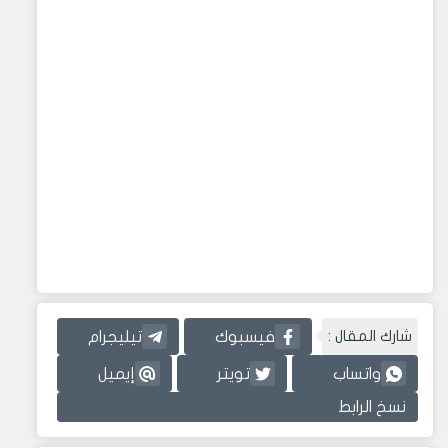
شارك المقال :
فيسبوك
تيليجرام
واتساب
تويتر
إيميل
نسخ الرابط